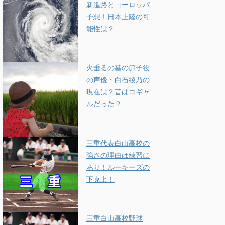
新進路とヨーロッパ
予想！日本上陸の可
能性は？
火垂るの墓の節子役
の声優・白石綾乃の
現在は？昔はコギャ
ルだった？
三重代表白山高校の
強さの理由は練習に
あり！ルーキーズの
下克上！
三重白山高校野球