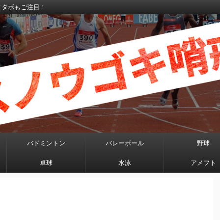
メタボもご注目！
バドミントン
バレーボール
野球
卓球
水泳
アメフト