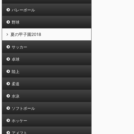
バレーボール
野球
夏の甲子園2018
サッカー
卓球
陸上
柔道
水泳
ソフトボール
ホッケー
アメフト