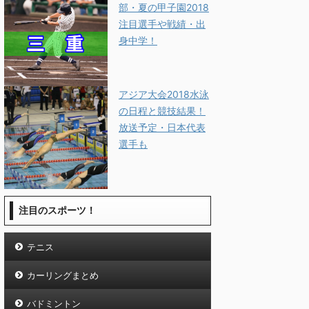
部・夏の甲子園2018
注目選手や戦績・出
身中学！
アジア大会2018水泳
の日程と競技結果！
放送予定・日本代表
選手も
注目のスポーツ！
テニス
カーリングまとめ
バドミントン