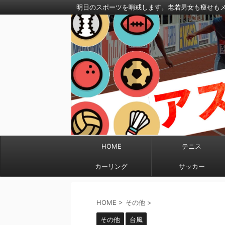
明日のスポーツを哨戒します。老若男女も痩せも
HOME
テニス
カーリング
サッカー
HOME
>
その他
>
その他
台風