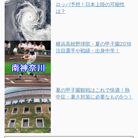
ロッパ予想！日本上陸の可能性
は？
横浜高校野球部・夏の甲子園2018
注目選手や戦績・出身中学！
夏の甲子園観戦はこれで快適！熱
中症・暑さ対策に必要なもの5つ！