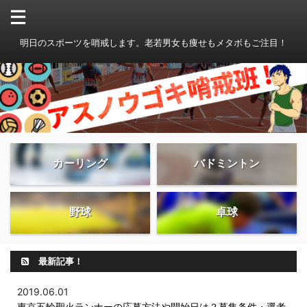
明日のスポーツを哨戒します。老若男女も痩せもメタボもご注目！
カーリング
バドミントン
野球
卓球
最新記事！
2019.06.01
東京五輪聖火ランナーの応募方法や開始日は？募集条件・選考