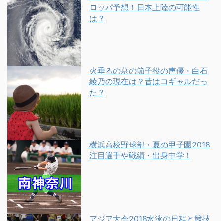
ロッパ予想！日本上陸の可能性
は？
火垂るの墓の節子役の声優・白石
綾乃の現在は？昔はコギャルだっ
た？
横浜高校野球部・夏の甲子園2018
注目選手や戦績・出身中学！
アジア大会2018水泳の日程と競技