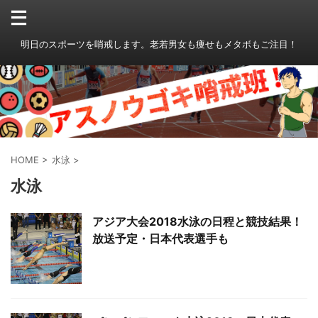
明日のスポーツを哨戒します。老若男女も痩せもメタボもご注目！
HOME
>
水泳
>
水泳
アジア大会2018水泳の日程と競技結果！
放送予定・日本代表選手も