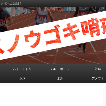
メタボもご注目！
バドミントン
バレーボール
野球
卓球
水泳
アメフト