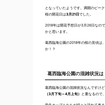
となっていたようです。満開のピークは
桜の開花日は
3月21日
でした。
2018年は開花予想日が3月26日な
かと思います。
葛西臨海公園の2018年の桜の見頃は
か！？
葛西臨海公園の混雑状況は
葛西臨海公園の混雑状況なんですけど
（3月下旬～4月上旬）
と重なるので
学生カップルたちが続々と訪れて来ま