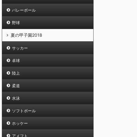
バレーボール
野球
夏の甲子園2018
サッカー
卓球
陸上
柔道
水泳
ソフトボール
ホッケー
アメフト