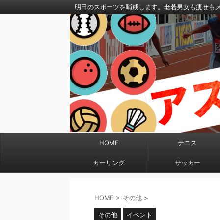
明日のスポーツを哨戒します。老若男女も痩せも
HOME
テニス
カーリング
サッカー
HOME
>
その他
>
その他
イベント