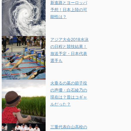
新進路とヨーロッパ
予想！日本上陸の可
能性は？
アジア大会2018水泳
の日程と競技結果！
放送予定・日本代表
選手も
火垂るの墓の節子役
の声優・白石綾乃の
現在は？昔はコギャ
ルだった？
三重代表白山高校の