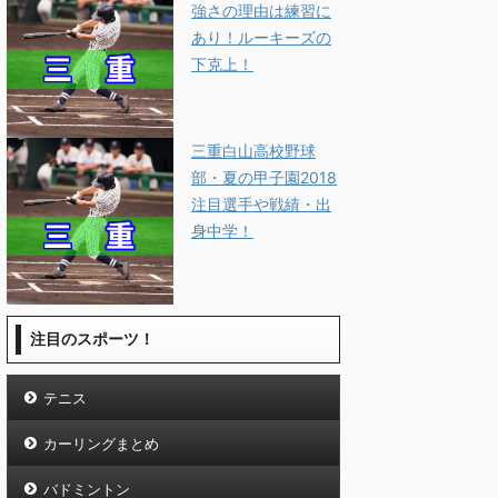
強さの理由は練習に
あり！ルーキーズの
下克上！
三重白山高校野球
部・夏の甲子園2018
注目選手や戦績・出
身中学！
注目のスポーツ！
テニス
カーリングまとめ
バドミントン