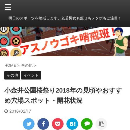
明日のスポーツを哨戒します。老若男女も痩せもメタボもご注目！
HOME
>
その他
>
その他
イベント
小金井公園桜祭り2018年の見頃やおすす
め穴場スポット・開花状況
2018/02/17