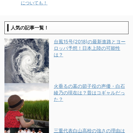
についても！
人気の記事一覧！
台風15号(2018)の最新進路とヨー
ロッパ予想！日本上陸の可能性
は？
火垂るの墓の節子役の声優・白石
綾乃の現在は？昔はコギャルだっ
た？
三重代表白山高校の強さの理由は