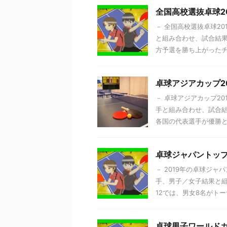
全国高校選抜卓球2
－ 全国高校選抜卓球20
と組み合わせ、試合結果
方予選を勝ち上がったチー
卓球アジアカップ2
－ 卓球アジアカップ20
手と組み合わせ、試合結
各国の代表選手が優勝とア
卓球ジャパントップ
－ 2019年の卓球ジャ
手、男子／女子結果と組
12では、男女8名がトーナメ
卓球男子ワールドカ