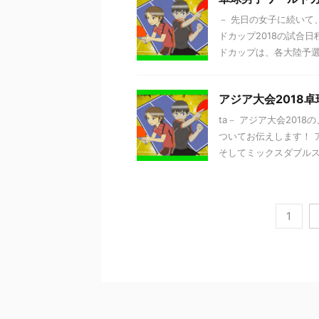
－ 先日の女子に続いて
ドカップ2018の試合
ドカップは、各大陸予選を
アジア大会2018
ta－ アジア大会20
ついてお伝えします！ 
そしてミックスダブルスの
1