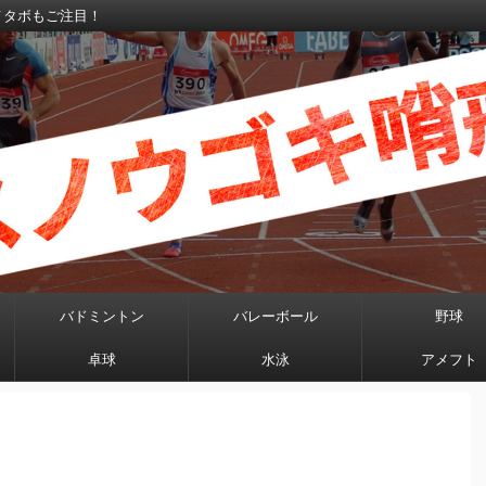
メタボもご注目！
バドミントン
バレーボール
野球
卓球
水泳
アメフト