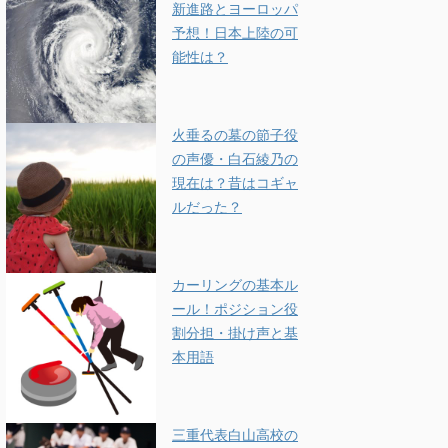
新進路とヨーロッパ
予想！日本上陸の可
能性は？
火垂るの墓の節子役
の声優・白石綾乃の
現在は？昔はコギャ
ルだった？
カーリングの基本ル
ール！ポジション役
割分担・掛け声と基
本用語
三重代表白山高校の