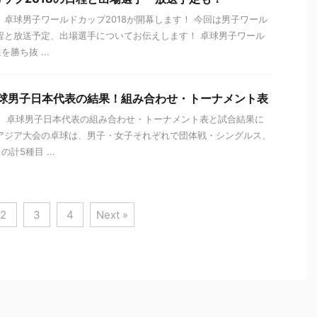
、卓球男子ワールドカップ2018が開幕します！ 今回は男子ワール
日程と放送予定、出場選手についてお伝えします！ 卓球男子ワール
勝ち抜 ...
卓球男子日本代表の結果！組み合わせ・トーナメント表
18の、卓球男子日本代表の組み合わせ・トーナメント表と試合結果に
アジア大会の卓球は、男子・女子それぞれで団体戦・シングルス、
計5種目 ...
2
3
4
Next »