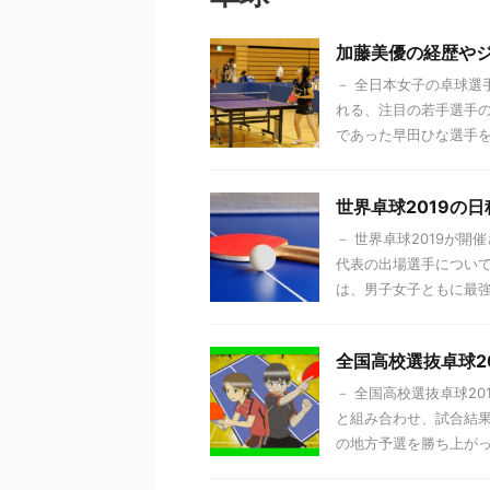
加藤美優の経歴や
－ 全日本女子の卓球選
れる、注目の若手選手の
であった早田ひな選手を破
世界卓球2019の
－ 世界卓球2019が開
代表の出場選手について
は、男子女子ともに最強の
全国高校選抜卓球2
－ 全国高校選抜卓球20
と組み合わせ、試合結果
の地方予選を勝ち上がった