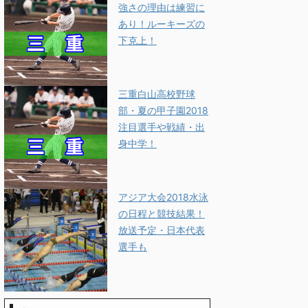
強さの理由は練習に
あり！ルーキーズの
下克上！
三重白山高校野球
部・夏の甲子園2018
注目選手や戦績・出
身中学！
アジア大会2018水泳
の日程と競技結果！
放送予定・日本代表
選手も