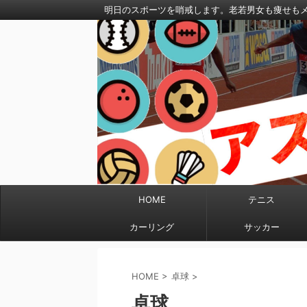
明日のスポーツを哨戒します。老若男女も痩せも
HOME
テニス
カーリング
サッカー
HOME
>
卓球
>
卓球