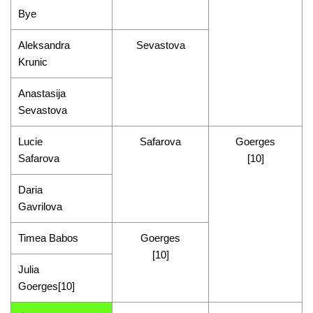
Bye
Aleksandra
Sevastova
Krunic
Anastasija
Sevastova
Lucie
Safarova
Goerges
Safarova
[10]
Daria
Gavrilova
Timea Babos
Goerges
[10]
Julia
Goerges[10]