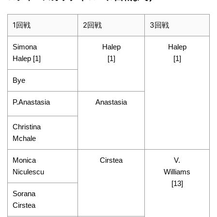
1回戦
2回戦
3回戦
Simona
Halep
Halep
Halep [1]
[1]
[1]
Bye
P.Anastasia
Anastasia
Christina
Mchale
Monica
Cirstea
V.
Niculescu
Williams
[13]
Sorana
Cirstea