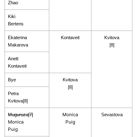
Zhao
Kiki
Bertens
Ekaterina
Kontaveit
Kvitova
Makarova
[8]
Anett
Kontaveit
Bye
Kvitova
[8]
Petra
Kvitova[8]
Monica
Muguruza[7]
Sevastova
Monica
Puig
Puig