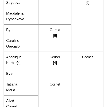
Strycova
[6]
Magdalena
Rybarikova
Bye
Garcia
[6]
Caroline
Garcia[6]
Angelique
Kerber
Cornet
Kerber[4]
[4]
Bye
Tatjana
Cornet
Maria
Alizé
Cornet