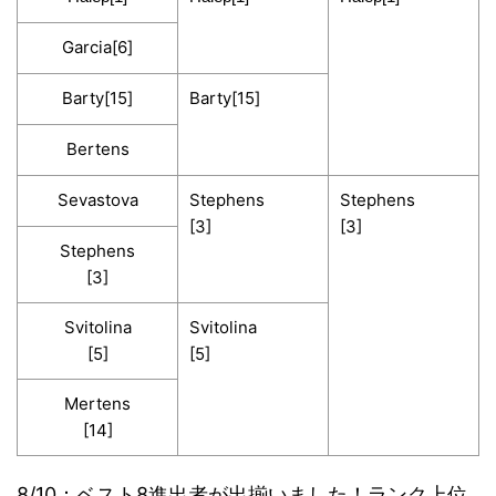
Garcia[6]
Barty[15]
Barty[15]
Bertens
Sevastova
Stephens
Stephens
[3]
[3]
Stephens
[3]
Svitolina
Svitolina
[5]
[5]
Mertens
[14]
8/10：ベスト8進出者が出揃いました！ランク上位