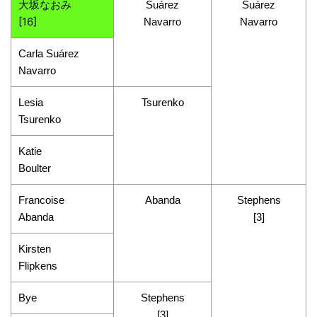
大坂なおみ
Suárez
Suárez
[16]
Navarro
Navarro
Carla Suárez
Navarro
Lesia
Tsurenko
Tsurenko
Katie
Boulter
Francoise
Abanda
Stephens
Abanda
[3]
Kirsten
Flipkens
Bye
Stephens
[3]