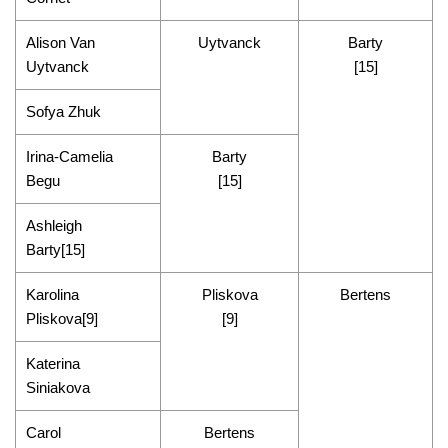
Alison Van
Uytvanck
Barty
Uytvanck
[15]
Sofya Zhuk
Irina-Camelia
Barty
Begu
[15]
Ashleigh
Barty[15]
Karolina
Pliskova
Bertens
Pliskova[9]
[9]
Katerina
Siniakova
Carol
Bertens