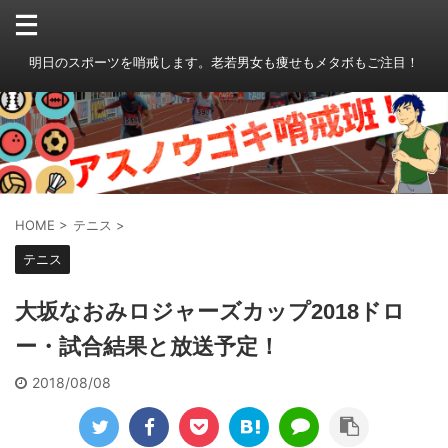
明日のスポーツを哨戒します。老若男女も痩せもメタボもご注目！
HOME
>
テニス
>
テニス
大坂なおみロジャーズカップ2018ドロ
ー・試合結果と放送予定！
2018/08/08