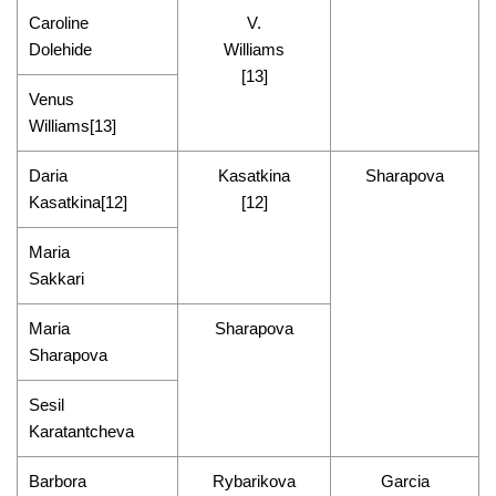
Caroline
V.
Dolehide
Williams
[13]
Venus
Williams[13]
Daria
Kasatkina
Sharapova
Kasatkina[12]
[12]
Maria
Sakkari
Maria
Sharapova
Sharapova
Sesil
Karatantcheva
Barbora
Rybarikova
Garcia