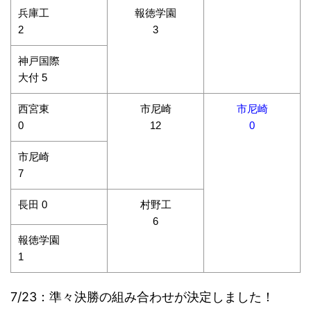
兵庫工
報徳学園
2
3
神戸国際
大付 5
西宮東
市尼崎
市尼崎
0
12
0
市尼崎
7
長田 0
村野工
6
報徳学園
1
7/23：準々決勝の組み合わせが決定しました！