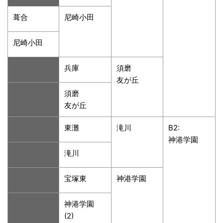
葺合
尼崎小田
尼崎小田
兵庫
須磨
友が丘
須磨
友が丘
東灘
滝川
B2:
神港学園
滝川
宝塚東
神港学園
神港学園
(2)