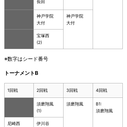
長田
神戸学院
神戸学院
大付
大付
宝塚西
(2)
※数字はシード番号
トーナメントB
1回戦
2回戦
3回戦
4回戦
須磨翔風
須磨翔風
B1:
(1)
須磨翔風
尼崎西
伊川谷