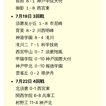
長田 ８-１ 神戸学院大付
御影 １-８ 西宮東
7月19日 3回戦
須磨友が丘 １-８ 市尼崎
育英 ８-２ 川西明峰
神港学園 ８-４ 滝川
滝川二 ７-１ 科学技術
西宮甲山 ０-７ 須磨翔風
甲陽学院 ０-10 神戸国際大付
神戸甲北 ０-10 報徳学園
雲雀丘 ０-２ 県伊丹
7月22
日 4回戦
北須磨 0-1 西宮東
関西学院 6-8 兵庫工
村野工 11-4 神戸北