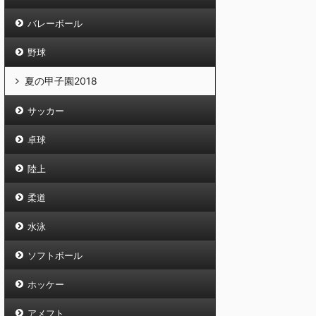
バレーボール
野球
夏の甲子園2018
サッカー
卓球
陸上
柔道
水泳
ソフトボール
ホッケー
アメフト