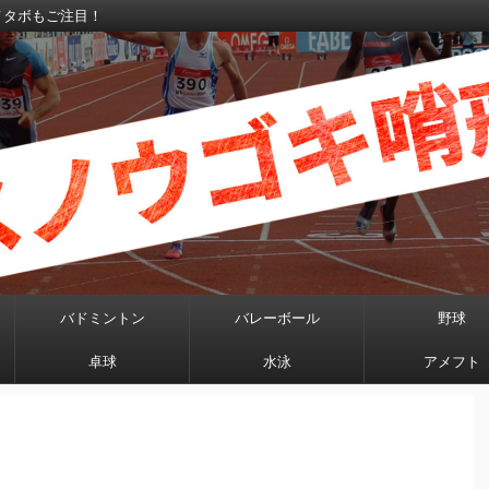
メタボもご注目！
バドミントン
バレーボール
野球
卓球
水泳
アメフト