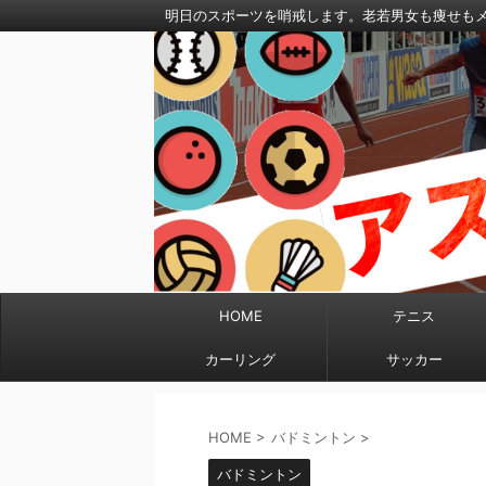
明日のスポーツを哨戒します。老若男女も痩せも
HOME
テニス
カーリング
サッカー
HOME
>
バドミントン
>
バドミントン