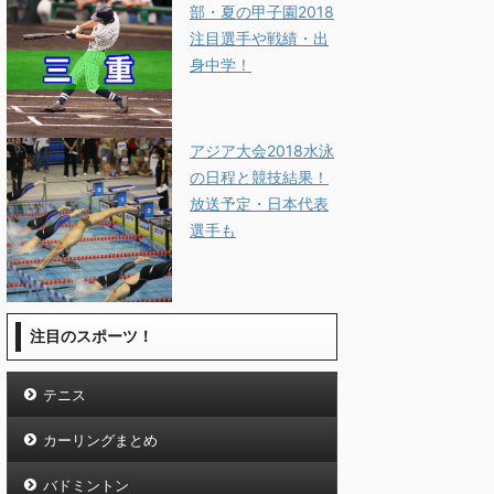
部・夏の甲子園2018
注目選手や戦績・出
身中学！
アジア大会2018水泳
の日程と競技結果！
放送予定・日本代表
選手も
注目のスポーツ！
テニス
カーリングまとめ
バドミントン