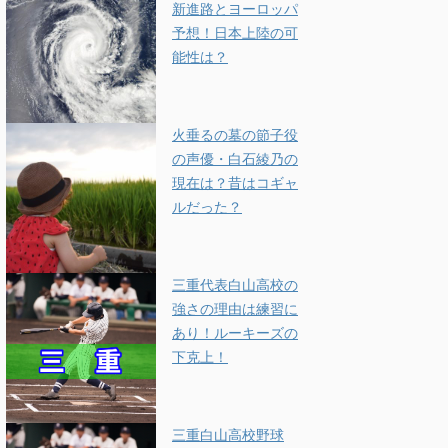
新進路とヨーロッパ
予想！日本上陸の可
能性は？
火垂るの墓の節子役
の声優・白石綾乃の
現在は？昔はコギャ
ルだった？
三重代表白山高校の
強さの理由は練習に
あり！ルーキーズの
下克上！
三重白山高校野球