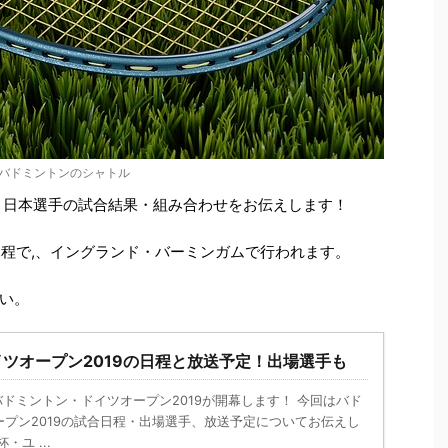
バドミントンのシャトル
の、日本選手の試合結果・組み合わせをお伝えします！
日程で,、イングランド・バーミンガムで行われます。
い。
ツオープン2019の日程と放送予定！出場選手も
nk － バドミントン・ドイツオープン2019が開幕します！ 今回はバド
プン2019の試合日程・出場選手、放送予定についてお伝えし
ユ ...