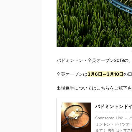
バドミントン・全英オープン2019
全英オープンは
3月6日～3月10
日
の
出場選手についてはこちらをご覧下さ
バドミントンドイ
Sponsored Li
ミントン・ドイツオー
ます！ 去年はトマス杯・