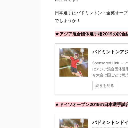
日本選手はバドミントン・全英オープ
でしょうか！
★アジア混合団体選手権2019の試合
バドミントンアジ
Sponsored Li
はアジア混合団体選手
今大会は国ごとで戦う国
続きを見る
★ドイツオープン2019の日本選手試
バドミントンドイ