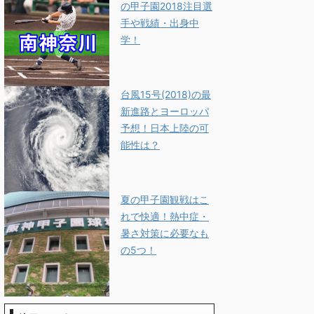
の甲子園2018注目選
手や戦績・出身中
学！
台風15号(2018)の最
新進路とヨーロッパ
予想！日本上陸の可
能性は？
夏の甲子園観戦はこ
れで快適！熱中症・
暑さ対策に必要なも
の5つ！