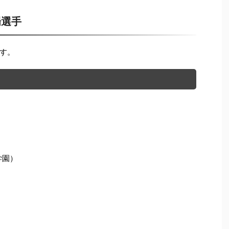
場選手
す。
学園）