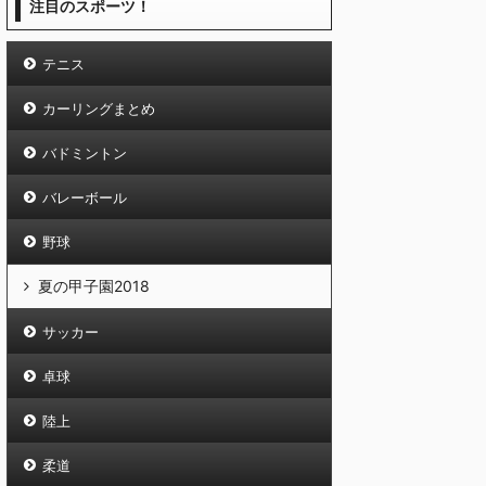
注目のスポーツ！
テニス
カーリングまとめ
バドミントン
バレーボール
野球
夏の甲子園2018
サッカー
卓球
陸上
柔道