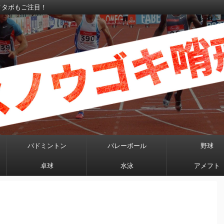
メタボもご注目！
バドミントン
バレーボール
野球
卓球
水泳
アメフト