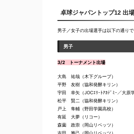
卓球ジャパントップ12 出
男子／女子の出場選手は以下の通りで
男子
3/2 トーナメント出場
大島 祐哉（木下グループ）
平野 友樹（協和発酵キリン）
宇田 幸矢（JOCｴﾘｰﾄｱｶﾃﾞﾐｰ／大原
松平 賢二（協和発酵キリン）
戸上 隼輔（野田学園高校）
有延 大夢（リコー）
森薗 政崇（岡山リベッツ）
吉田 雅己（岡山リベッツ）