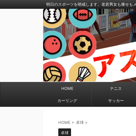
明日のスポーツを哨戒します。老若男女も痩せも
HOME
テニス
カーリング
サッカー
HOME
>
卓球
>
卓球