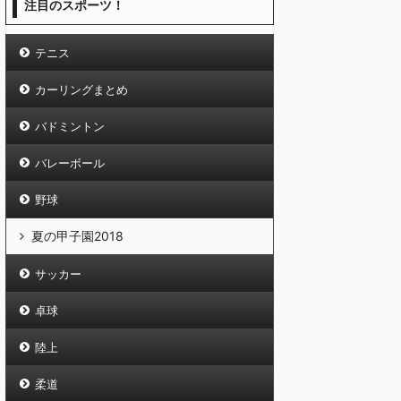
注目のスポーツ！
テニス
カーリングまとめ
バドミントン
バレーボール
野球
夏の甲子園2018
サッカー
卓球
陸上
柔道