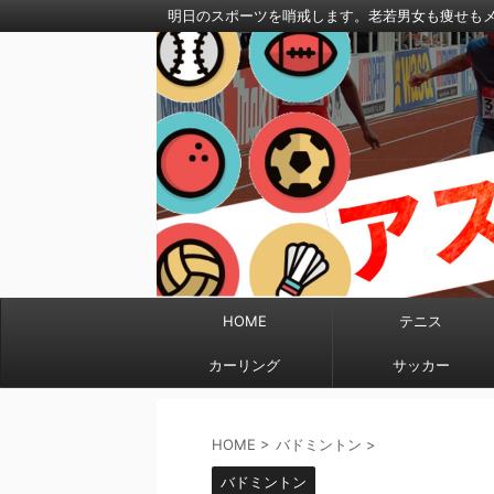
明日のスポーツを哨戒します。老若男女も痩せも
HOME
テニス
カーリング
サッカー
HOME
>
バドミントン
>
バドミントン