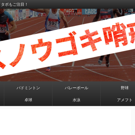
メタボもご注目！
バドミントン
バレーボール
野球
卓球
水泳
アメフト