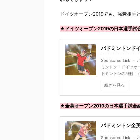
ドイツオープン2019でも、強豪相手
★ドイツオープン2019の日本選手試
バドミントンドイ
Sponsored Li
ミントン・ドイツオー
ドミントンの5種目（シ
続きを見る
★全英オープン2019の日本選手試合
バドミントン全英
Sponsored Li