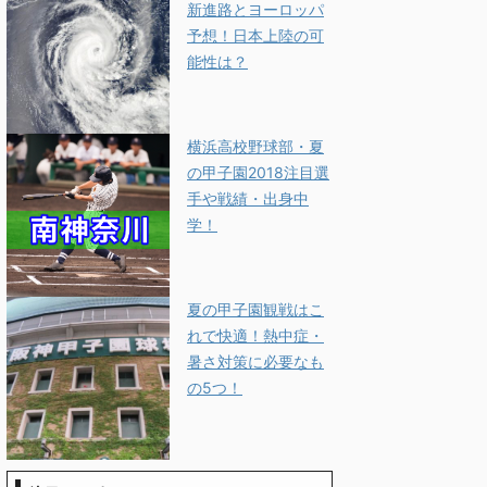
新進路とヨーロッパ
予想！日本上陸の可
能性は？
横浜高校野球部・夏
の甲子園2018注目選
手や戦績・出身中
学！
夏の甲子園観戦はこ
れで快適！熱中症・
暑さ対策に必要なも
の5つ！