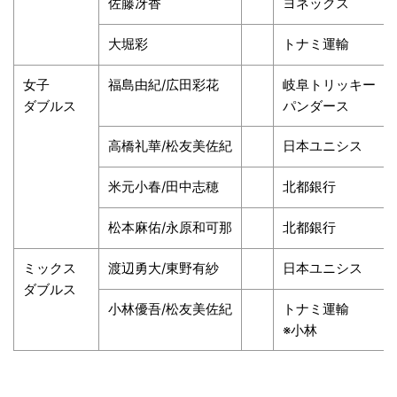
佐藤冴香
ヨネックス
大堀彩
トナミ運輸
女子
福島由紀/広田彩花
岐阜トリッキー
ダブルス
パンダース
高橋礼華/松友美佐紀
日本ユニシス
米元小春/田中志穂
北都銀行
松本麻佑/永原和可那
北都銀行
ミックス
渡辺勇大/東野有紗
日本ユニシス
ダブルス
小林優吾/松友美佐紀
トナミ運輸
※小林