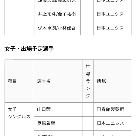
井上拓斗/金子祐樹
日本ユニシス
保木卓朗/小林優吾
日本ユニシス
女子・出場予定選手
世
界
種目
選手名
ラ
所属
ン
ク
女子
山口茜
再春館製薬所
シングルス
奥原希望
日本ユニシス