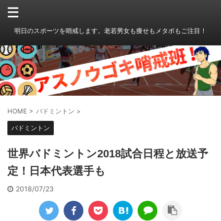
明日のスポーツを哨戒します。老若男女も痩せもメタボもご注目！
HOME
>
バドミントン
>
バドミントン
世界バドミントン2018試合日程と放送予
定！日本代表選手も
2018/07/23