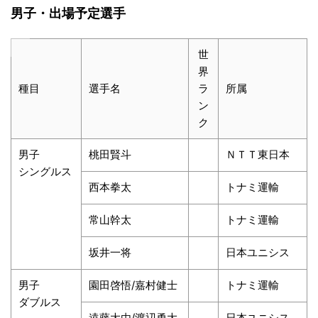
男子・出場予定選手
世
界
種目
選手名
ラ
所属
ン
ク
男子
桃田賢斗
ＮＴＴ東日本
シングルス
西本拳太
トナミ運輸
常山幹太
トナミ運輸
坂井一将
日本ユニシス
男子
園田啓悟/嘉村健士
トナミ運輸
ダブルス
遠藤大由/渡辺勇大
日本ユニシス