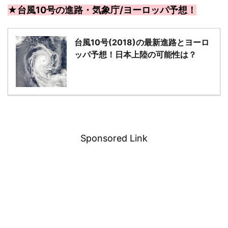
★台風10号の進路・気象庁/ヨーロッパ予想！
台風10号(2018)の最新進路とヨーロ
ッパ予想！日本上陸の可能性は？
－
Sponsored Link