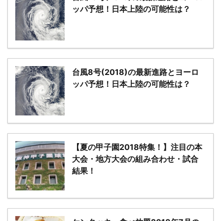
ッパ予想！日本上陸の可能性は？
台風8号(2018)の最新進路とヨーロ
ッパ予想！日本上陸の可能性は？
【夏の甲子園2018特集！】注目の本
大会・地方大会の組み合わせ・試合
結果！