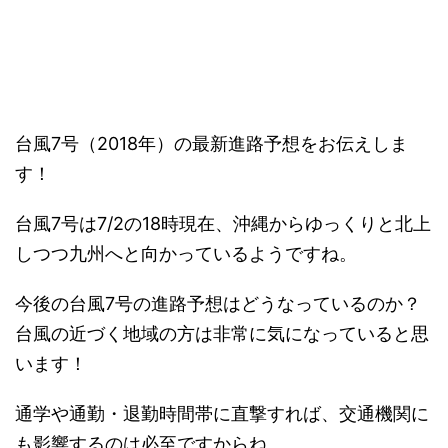
－
台風7号（2018年）の最新進路予想をお伝えしま
す！
台風7号は7/2の18時現在、沖縄からゆっくりと北上
しつつ九州へと向かっているようですね。
今後の台風7号の進路予想はどうなっているのか？
台風の近づく地域の方は非常に気になっていると思
います！
通学や通勤・退勤時間帯に直撃すれば、交通機関に
も影響するのは必至ですからね。