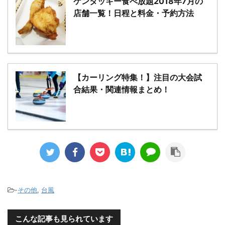
ケンタッキー食べ放題2018年7月の
店舗一覧！日程と料金・予約方法
【カーリング特集！】注目の大会試
合結果・関連情報まとめ！
-
その他
,
台風
こんな記事も見られています