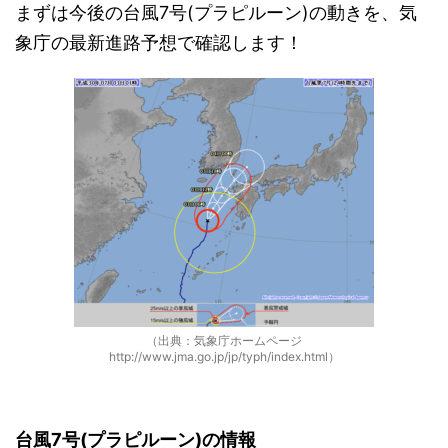
まずは今後の台風7号(プラピルーン)の動きを、気
象庁の最新進路予想で確認します！
（出典：気象庁ホームページ
http://www.jma.go.jp/jp/typh/index.html）
台風7号(プラピルーン)の情報