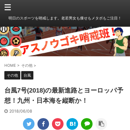
明日のスポーツを哨戒します。老若男女も痩せもメタボもご注目！
HOME
>
その他
>
その他
台風
台風7号(2018)の最新進路とヨーロッパ予
想！九州・日本海を縦断か！
2018/06/08