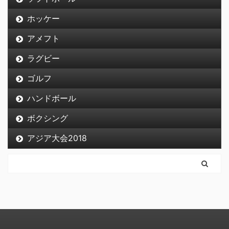
ホッケー
アメフト
ラグビー
ゴルフ
ハンドボール
ボクシング
アジア大会2018