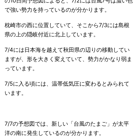
の10日間予想図によると、7/2には台風7号は濃い色
で強い勢力を持っているのが分かります。
枕崎市の西に位置していて、そこから7/3には島根
県の上の隠岐付近に北上しています。
7/4には日本海を越えて秋田県の辺りの移動してい
ますが、形を大きく変えていて、勢力がかなり弱ま
っています。
7/5に入る頃には、温帯低気圧に変わるとみられて
います。
7/7の予想図では、新しい「台風のたまご」が太平
洋の南に発生しているのが分かります。