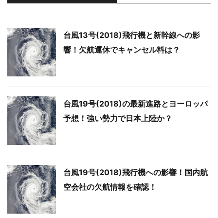
台風13号(2018)飛行機と新幹線への影
響！欠航運休でキャンセル料は？
台風19号(2018)の最新進路とヨーロッパ
予想！強い勢力で日本上陸か？
台風19号(2018)飛行機への影響！国内航
空会社の欠航情報を確認！