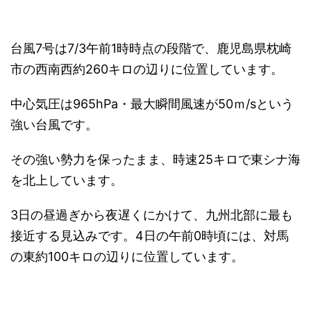
台風7号は7/3午前1時時点の段階で、鹿児島県枕崎
市の西南西約260キロの辺りに位置しています。
中心気圧は965hPa・最大瞬間風速が50ｍ/sという
強い台風です。
その強い勢力を保ったまま、時速25キロで東シナ海
を北上しています。
3日の昼過ぎから夜遅くにかけて、九州北部に最も
接近する見込みです。4日の午前0時頃には、対馬
の東約100キロの辺りに位置しています。