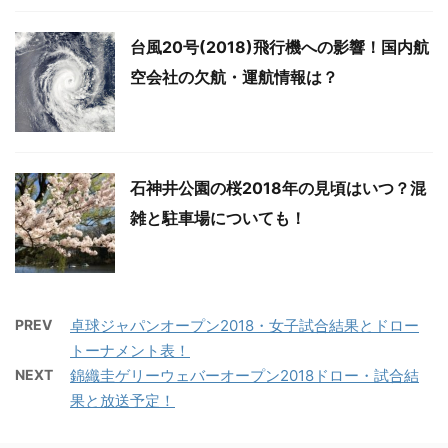
台風20号(2018)飛行機への影響！国内航
空会社の欠航・運航情報は？
石神井公園の桜2018年の見頃はいつ？混
雑と駐車場についても！
PREV
卓球ジャパンオープン2018・女子試合結果とドロー
トーナメント表！
NEXT
錦織圭ゲリーウェバーオープン2018ドロー・試合結
果と放送予定！