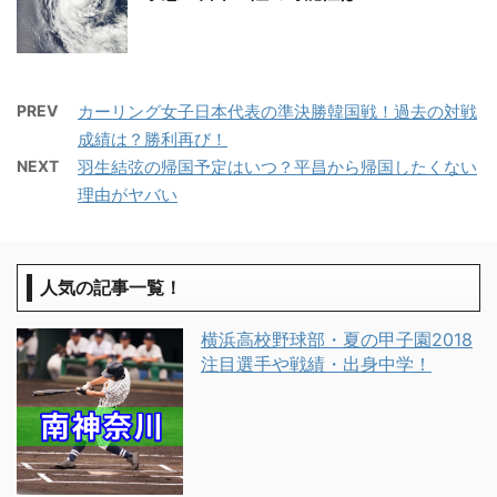
PREV
カーリング女子日本代表の準決勝韓国戦！過去の対戦
成績は？勝利再び！
NEXT
羽生結弦の帰国予定はいつ？平昌から帰国したくない
理由がヤバい
人気の記事一覧！
横浜高校野球部・夏の甲子園2018
注目選手や戦績・出身中学！