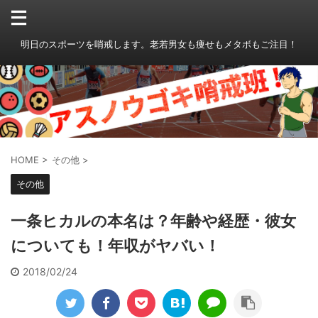
明日のスポーツを哨戒します。老若男女も痩せもメタボもご注目！
HOME
>
その他
>
その他
一条ヒカルの本名は？年齢や経歴・彼女
についても！年収がヤバい！
2018/02/24