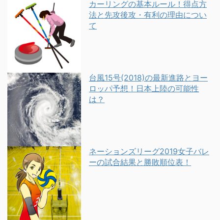
カーリングの基本ルール！得点方
法と先攻後攻・有利の理由につい
て
台風15号(2018)の最新進路とヨー
ロッパ予想！日本上陸の可能性
は？
ネーションズリーグ2019女子バレ
ーの試合結果と勝敗順位表！