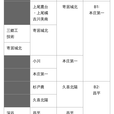
上尾鷹台
寄居城北
B1:
・上尾橘
本庄第一
吉川美南
三郷工
寄居城北
技術
寄居城北
小川
本庄第一
本庄第一
杉戸農
久喜北陽
B2:
昌平
久喜北陽
深谷
昌平
昌平