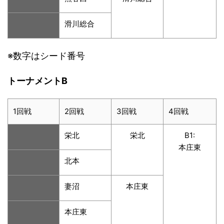
滑川総合
※数字はシード番号
トーナメントB
1回戦
2回戦
3回戦
4回戦
栄北
栄北
B1:
本庄東
北本
妻沼
本庄東
本庄東