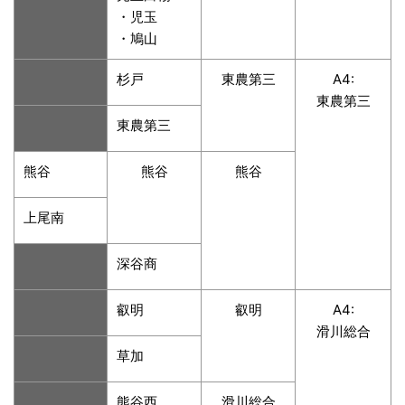
・児玉
・鳩山
杉戸
東農第三
A4:
東農第三
東農第三
熊谷
熊谷
熊谷
上尾南
深谷商
叡明
叡明
A4:
滑川総合
草加
熊谷西
滑川総合