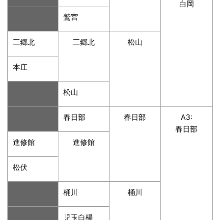
白岡
鷲宮
三郷北
三郷北
松山
本庄
松山
春日部
春日部
A3:
春日部
進修館
進修館
松伏
桶川
桶川
児玉白楊