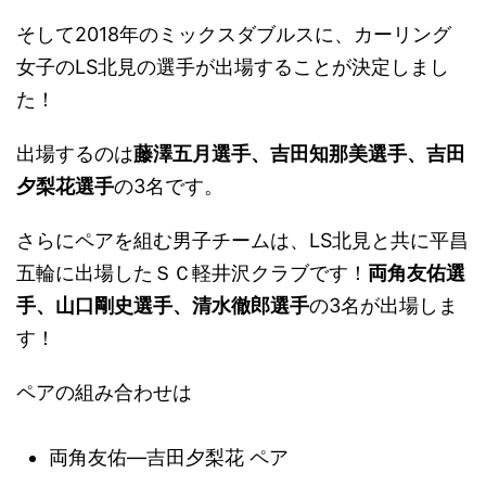
そして2018年のミックスダブルスに、カーリング
女子のLS北見の選手が出場することが決定しまし
た！
出場するのは
藤澤五月選手、吉田知那美選手、吉田
夕梨花選手
の3名です。
さらにペアを組む男子チームは、LS北見と共に平昌
五輪に出場したＳＣ軽井沢クラブです！
両角友佑選
手、山口剛史選手、清水徹郎選手
の3名が出場しま
す！
ペアの組み合わせは
両角友佑―吉田夕梨花 ペア