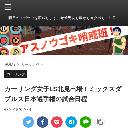
明日のスポーツを哨戒します。老若男女も痩せもメタボもご注目！
HOME
>
カーリング
>
カーリング
カーリング女子LS北見出場！ミックスダ
ブルス日本選手権の試合日程
2018/02/28