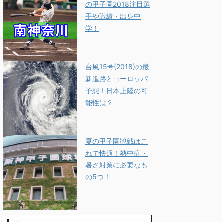
の甲子園2018注目選
手や戦績・出身中
学！
台風15号(2018)の最
新進路とヨーロッパ
予想！日本上陸の可
能性は？
夏の甲子園観戦はこ
れで快適！熱中症・
暑さ対策に必要なも
の5つ！