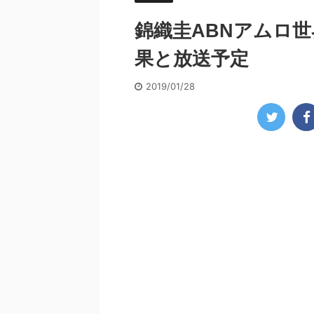
錦織圭ABNアムロ世
果と放送予定
2019/01/28