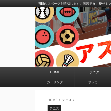
明日のスポーツを哨戒します。老若男女も痩せも
HOME
テニス
カーリング
サッカー
HOME
>
テニス
>
テニス