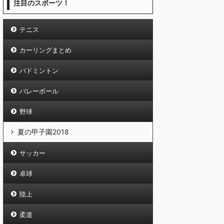
注目のスポーツ！
テニス
カーリングまとめ
バドミントン
バレーボール
野球
夏の甲子園2018
サッカー
卓球
陸上
柔道