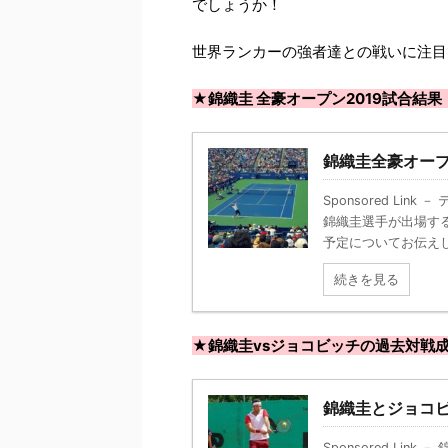
でしょうか！
世界ランカーの強者達との戦いに注目
★錦織圭 全豪オープン2019試合結果
錦織圭全豪オープ
Sponsored Li
錦織圭選手が出場す
予定についてお伝えしま
続きを見る
★錦織圭vsジョコビッチの過去対戦
錦織圭とジョコビ
Sponsored L