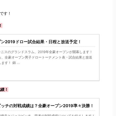
です！
！
ン2019ドロー試合結果・日程と放送予定！
nk － テニスのグランドスラム、2019年全豪オープンが開幕します！
る、全豪オープン男子ドロートーナメント表・試合結果と放送
す！ 錦 ...
成績！
ッチの対戦成績は？全豪オープン2019準々決勝！
ink － 錦織圭とジョコビッチ、両者の対戦成績についてお伝えします！