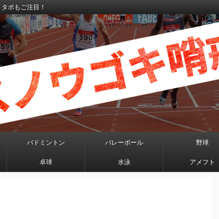
メタボもご注目！
バドミントン
バレーボール
野球
卓球
水泳
アメフト