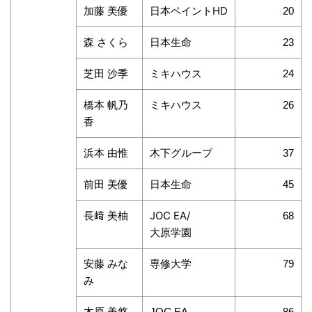
加藤 美優
日本ペイントHD
20
森 さくら
日本生命
23
芝田 沙季
ミキハウス
24
橋本 帆乃
ミキハウス
26
香
浜本 由惟
木下グループ
37
前田 美優
日本生命
45
長﨑 美柚
JOC EA/
68
大原学園
安藤 みな
専修大学
79
み
木原 美悠
JOC EA
86