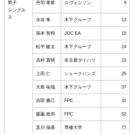
男子
丹羽 孝希
スヴェンソン
9
シングル
ス
水谷 隼
木下グループ
13
張本 智和
JOC EA
10
松平 健太
木下グループ
14
吉村 真晴
名古屋ダイハツ
23
上田 仁
シェークハンズ
25
大島 祐哉
木下グループ
37
吉田 雅己
FPC
31
森薗 政崇
FPC
52
及川 瑞基
専修大学
77