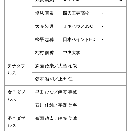
塩見 真希
四天王寺高校
-
大藤 沙月
ミキハウスJSC
-
松平 志穂
日本ペイントHD
-
梅村 優香
中央大学
-
男子ダブ
森薗 政崇／大島 祐哉
ルス
張本 智和／上田 仁
女子ダブ
早田 ひな／伊藤 美誠
ルス
石川 佳純／平野 美宇
混合ダブ
森薗 政崇／伊藤 美誠
ルス