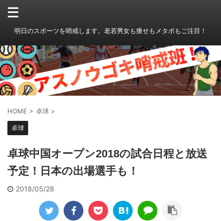
明日のスポーツを哨戒します。老若男女も痩せもメタボもご注目！
HOME
>
卓球
>
卓球
卓球中国オープン2018の試合日程と放送
予定！日本の出場選手も！
2018/05/28