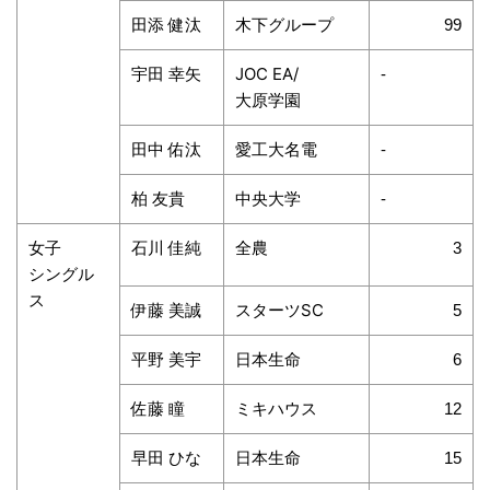
田添 健汰
木下グループ
99
宇田 幸矢
JOC EA/
-
大原学園
田中 佑汰
愛工大名電
-
柏 友貴
中央大学
-
女子
石川 佳純
全農
3
シングル
ス
伊藤 美誠
スターツSC
5
平野 美宇
日本生命
6
佐藤 瞳
ミキハウス
12
早田 ひな
日本生命
15