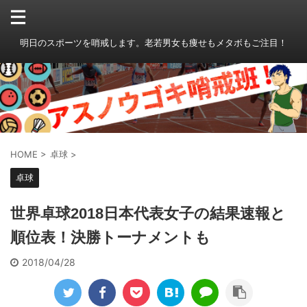
明日のスポーツを哨戒します。老若男女も痩せもメタボもご注目！
HOME
>
卓球
>
卓球
世界卓球2018日本代表女子の結果速報と
順位表！決勝トーナメントも
2018/04/28