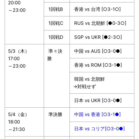
20:00
1回戦B
香港 vs 台湾 [○3-1○]
～23:00
1回戦C
RUS vs 北朝鮮 [●0-3○]
1回戦D
SGP vs UKR [●2-3○]
5/3（木）
準々決
中国 vs AUS [○3-0●]
17:00
勝
香港 vs ROM [○3-1●]
～23:00
韓国 vs 北朝鮮
→対戦せず
日本 vs UKR [○3-0●]
5/4（金）
準決勝
中国 vs 香港 [○3-1●]
18:00
日本 vs コリア[○3-0●]
～21:30