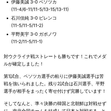
伊藤美誠 3-0 ペソツカ
(
11
-
4
/6-11/
11
-
5
/
13
-1
5/13-11
)
石川佳純 3-0 ビレンコ
(11-5/11-5/11-2)
平野美宇 3-0 ガポノワ
(11-2/11-5/11-1)
対ウクライナ戦ストレートも勝ちです！これでメダ
ルが確定しました！
第1試合、ペソツカ選手の粘りに伊藤美誠選手は苦
戦を強いられました。残り2試合は石川選手、平野
選手が相手をまったく寄せ付けず完勝しています！
そしてなんと、準々決勝の韓国と北朝鮮は対戦せず
に、南北合同チームを結成して日本と対戦する…と