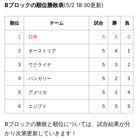
Bブロックの順位勝敗表
(5/2 18:30更新)
順位
チーム
試合
勝
負
日本
1
5
5
0
オーストリア
2
5
4
1
ウクライナ
3
5
3
2
ハンガリー
4
5
2
3
アメリカ
5
5
1
4
エジプト
6
5
0
5
Bブロックの勝敗と順位については、試合結果が分
かり次第更新していきます！