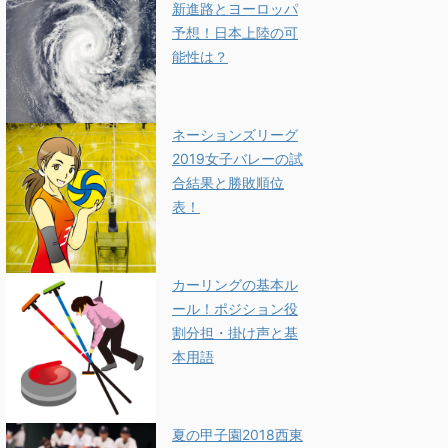
新進路とヨーロッパ
予想！日本上陸の可
能性は？
ネーションズリーグ
2019女子バレーの試
合結果と勝敗順位
表！
カーリングの基本ル
ール！ポジション役
割分担・掛け声と基
本用語
夏の甲子園2018西東