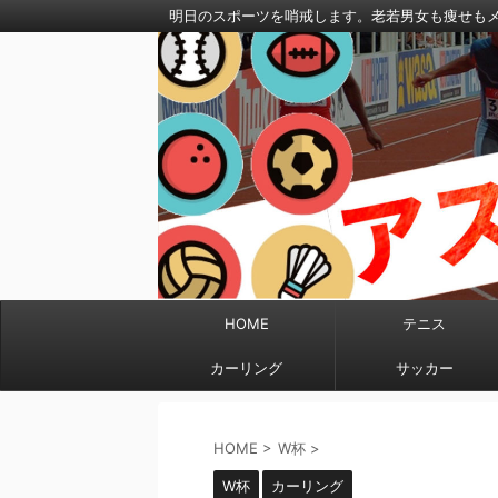
明日のスポーツを哨戒します。老若男女も痩せも
HOME
テニス
カーリング
サッカー
HOME
>
W杯
>
W杯
カーリング