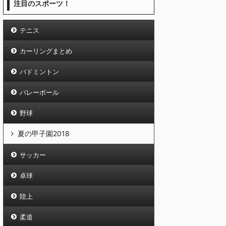
注目のスポーツ！
テニス
カーリングまとめ
バドミントン
バレーボール
野球
夏の甲子園2018
サッカー
卓球
陸上
柔道