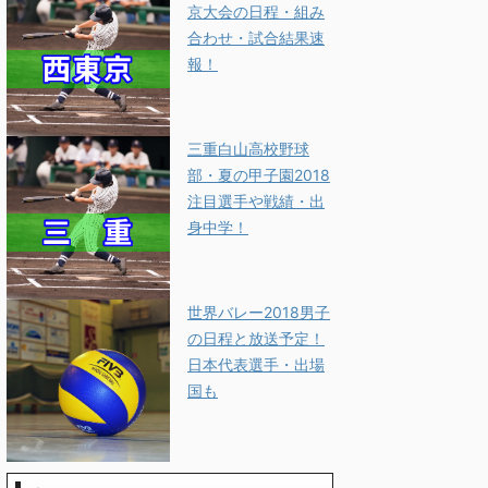
京大会の日程・組み
合わせ・試合結果速
報！
三重白山高校野球
部・夏の甲子園2018
注目選手や戦績・出
身中学！
世界バレー2018男子
の日程と放送予定！
日本代表選手・出場
国も