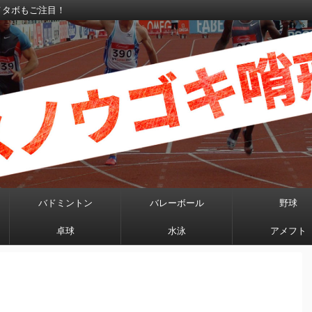
メタボもご注目！
バドミントン
バレーボール
野球
卓球
水泳
アメフト