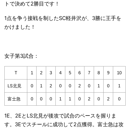
トで決めて2勝目です！
1点を争う接戦を制したSC軽井沢が、3勝に王手を
かけました！
女子第3試合：
T
1
2
3
4
5
6
7
8
9
10
LS北見
0
1
2
0
0
2
0
1
0
1
富士急
0
0
0
1
1
0
2
0
2
0
1E、2EとLS北見が後攻で試合のペースを握りま
す。3Eでスチールに成功して2点獲得。富士急は攻