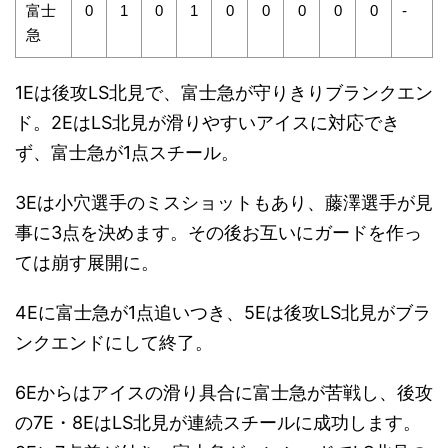
富士
0
1
0
1
0
0
0
0
0
-
急
1Eは後攻LS北見で、富士急が守りきりブランクエン
ド。2EはLS北見が滑りやすいアイスに対応でき
ず、富士急が1点スチール。
3Eは小穴選手のミスショットもあり、藤澤選手が見
事に3点を決めます。その後お互いにガードを作っ
ては崩す展開に。
4Eに富士急が1点追いつき、5Eは後攻LS北見がブラ
ンクエンドにして終了。
6Eからはアイスの滑り具合に富士急が苦戦し、後攻
の7E・8EはLS北見が連続スチールに成功します。