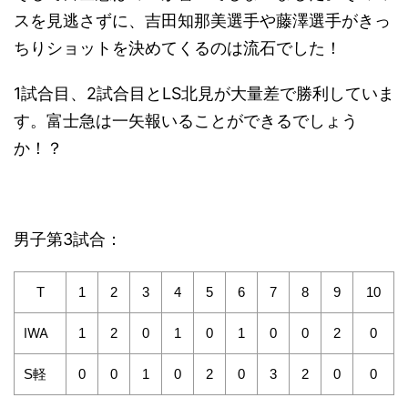
スを見逃さずに、吉田知那美選手や藤澤選手がきっ
ちりショットを決めてくるのは流石でした！
1試合目、2試合目とLS北見が大量差で勝利していま
す。富士急は一矢報いることができるでしょう
か！？
男子第3試合：
T
1
2
3
4
5
6
7
8
9
10
IWA
1
2
0
1
0
1
0
0
2
0
S軽
0
0
1
0
2
0
3
2
0
0