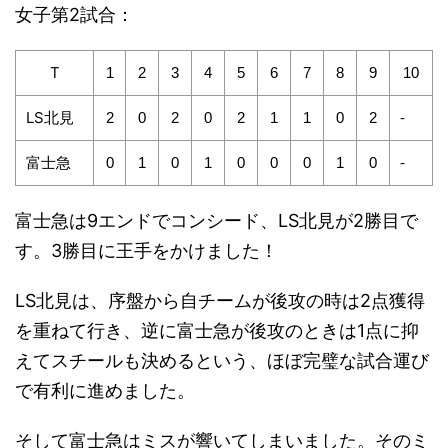
女子第2試合：
T
1
2
3
4
5
6
7
8
9
10
LS北見
2
0
2
0
2
1
1
0
2
-
富士急
0
1
0
1
0
0
0
1
0
-
富士急は9エンドでコンシード、LS北見が2勝目で
す。3勝目に王手をかけました！
LS北見は、序盤から自チームが後攻の時は2点獲得
を重ねて行き、逆に富士急が後攻のときは1点に抑
えてスチールも決めるという、ほぼ完璧な試合運び
で有利に進めました。
そして富士急はミスが響いてしまいました。そのミ