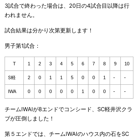
3試合で終わった場合は、20日の4試合目以降は行
われません。
試合結果は分かり次第更新します！
男子第1試合：
T
1
2
3
4
5
6
7
8
9
10
S軽
-
-
2
0
1
1
5
0
0
1
-
-
IWA
0
0
0
0
0
1
0
0
チームIWAIが8エンドでコンシード、SC軽井沢クラ
ブが圧倒しました！
第５エンドでは、チームIWAIのハウス内の石をSC