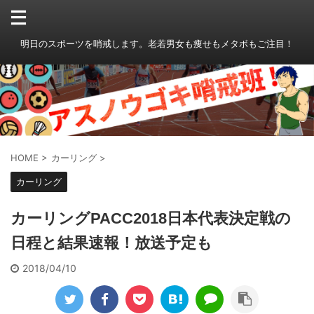
明日のスポーツを哨戒します。老若男女も痩せもメタボもご注目！
HOME
>
カーリング
>
カーリング
カーリングPACC2018日本代表決定戦の
日程と結果速報！放送予定も
2018/04/10