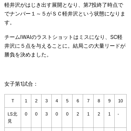
軽井沢がはじき出す展開となり、第7投終了時点で
でナンバー１～５がＳＣ軽井沢という状態になりま
す。
チームIWAIのラストショットはミスになり、SC軽
井沢に５点を与えることに。結局この大量リードが
勝負を決めました。
女子第1試合：
T
1
2
3
4
5
6
7
8
9
10
LS北
0
0
3
0
0
2
1
2
1
-
見