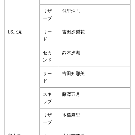
リザ
似里浩志
ーブ
LS北見
リー
吉田夕梨花
ド
セカ
鈴木夕湖
ンド
サー
吉田知那美
ド
スキ
藤澤五月
ップ
リザ
本橋麻里
ーブ