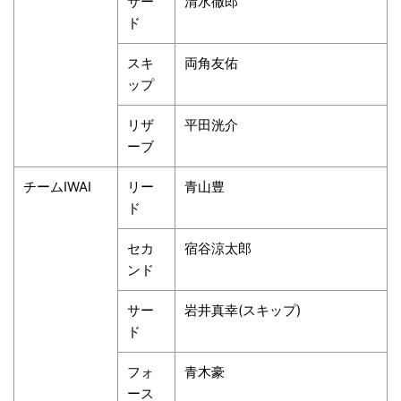
サー
清水徹郎
ド
スキ
両角友佑
ップ
リザ
平田洸介
ーブ
チームIWAI
リー
青山豊
ド
セカ
宿谷涼太郎
ンド
サー
岩井真幸(スキップ)
ド
フォ
青木豪
ース