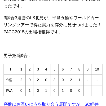
ったです。
3試合3連勝のLS北見が、平昌五輪やワールドカー
リングツアーで得た実力を存分に見せつけました！
PACC2018の出場権獲得です。
男子第4試合：
T
1
2
3
4
5
6
7
8
9
10
S軽
2
0
2
0
3
0
2
1
-
-
IWA
0
1
0
1
0
1
0
0
-
-
序盤はお互いに点を取り合う展開ですが、SC軽井