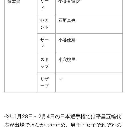
富士急
リー
小谷有理沙
ド
セカ
石垣真央
ンド
サー
小谷優奈
ド
スキ
小穴桃里
ップ
リザ
－
ーブ
今年1月28日～2月4日の日本選手権では平昌五輪代
表が出場できなかったため、男子・女子それぞれの