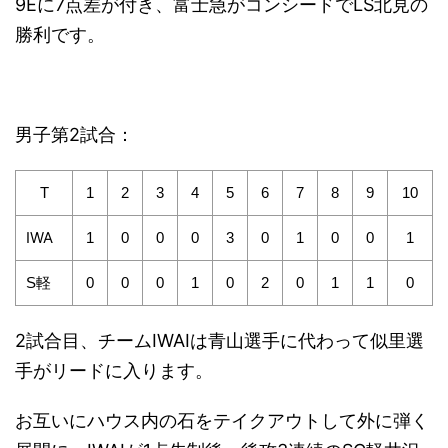
9Eに7点差が付き、富士急がコンシードでLS北見の
勝利です。
男子第2試合：
T
1
2
3
4
5
6
7
8
9
10
IWA
1
0
0
0
3
0
1
0
0
1
S軽
0
0
0
1
0
2
0
1
1
0
2試合目、チームIWAIは青山選手に代わって似里選
手がリードに入ります。
お互いにハウス内の石をテイクアウトして外に弾く