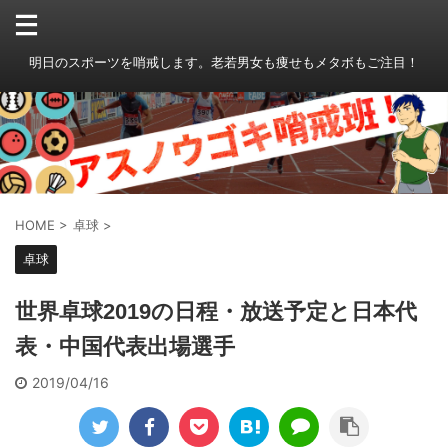
明日のスポーツを哨戒します。老若男女も痩せもメタボもご注目！
HOME
>
卓球
>
卓球
世界卓球2019の日程・放送予定と日本代
表・中国代表出場選手
2019/04/16