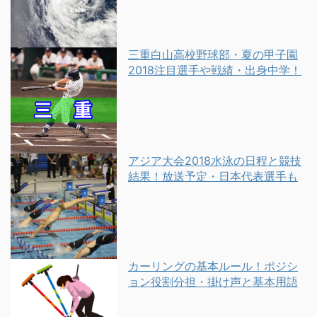
三重白山高校野球部・夏の甲子園
2018注目選手や戦績・出身中学！
アジア大会2018水泳の日程と競技
結果！放送予定・日本代表選手も
カーリングの基本ルール！ポジシ
ョン役割分担・掛け声と基本用語