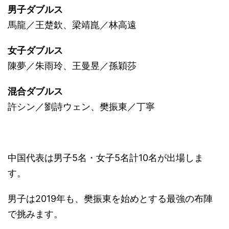
男子ダブルス
馬龍／王楚欽、梁靖崑／林高遠
女子ダブルス
陳夢／朱雨玲、王曼昱／孫穎莎
混合ダブルス
許シン／劉詩ウェン、樊振東／丁寧
中国代表は男子5名・女子5名計10名が出場しま
す。
男子は2019年も、樊振東を始めとする最強の布陣
で挑みます。