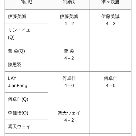
1回戦
2回戦
準々決勝
伊藤美誠
伊藤美誠
伊藤美誠
4－2
4－3
リン・イエ
(Q)
曾 尖(Q)
曾 尖
4－2
陳思羽
LAY
何卓佳
何卓佳
JianFang
4－0
4－0
何卓佳(Q)
李佳怡(Q)
馮天ウェイ
4－2
馮天ウェイ