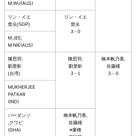
M.WU(AUS)
リン・イエ
リン・イエ
曾尖(SGP)
曾尖
3－0
M.JEE,
M.NIE(AUS)
橋本帆乃香,
陳思羽,
陳思羽,
佐藤瞳
劉昱昕
劉昱昕
3－0
(台湾)
3－1
MUKHERJEE
PATKAR
(IND)
バーダンソ
橋本帆乃香,
,クワビ
佐藤瞳
(GHA)
※棄権