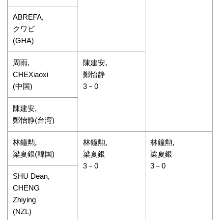
ABREFA,
クワビ
(GHA)
周雨,
陳建安,
CHEXiaoxi
鄭怡静
(中国)
3－0
陳建安,
鄭怡静(台湾)
林鐘勲,
林鐘勲,
林鐘勲,
梁夏銀(韓国)
梁夏銀
梁夏銀
3－0
3－0
SHU Dean,
CHENG
Zhiying
(NZL)