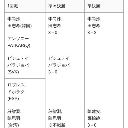
1回戦
準々決勝
準決勝
李尚洙,
李尚洙,
李尚洙,
田志希(韓国)
田志希
田志希
3－0
3－2
アンソニー
PATKAR(Q)
ピシュテイ
ピシュテイ
バラジョバ
バラジョバ
(SVK)
3－0
ロブレス,
ドボラク
(ESP)
荘智淵,
荘智淵,
陳建安,
陳思羽
陳思羽
鄭怡静
(台湾)
※不戦勝
3－0