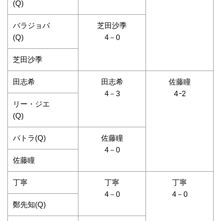
(Q)
バラジョバ
芝田沙季
(Q)
4－0
芝田沙季
田志希
田志希
佐藤瞳
4-2
4－3
リー・ジエ
(Q)
バトラ(Q)
佐藤瞳
4－0
佐藤瞳
丁寧
丁寧
丁寧
4－0
4－0
鄭先知(Q)