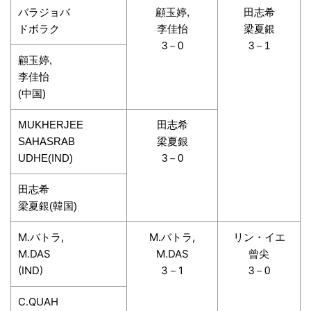
バラジョバ
顧玉婷,
田志希
ドボラク
李佳怡
梁夏銀
3－0
3－1
顧玉婷,
李佳怡
(中国)
MUKHERJEE
田志希
SAHASRAB
梁夏銀
UDHE(IND)
3－0
田志希
梁夏銀(韓国)
M.バトラ,
M.バトラ,
リン・イエ
M.DAS
M.DAS
曾尖
(IND)
3－1
3－0
C.QUAH