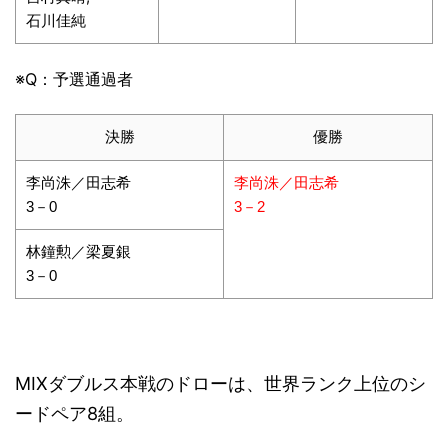
石川佳純
※Q：予選通過者
決勝
優勝
李尚洙／田志希
李尚洙／田志希
3－0
3－2
林鐘勲／
梁夏銀
3－0
MIXダブルス本戦のドローは、世界ランク上位のシ
ードペア8組。