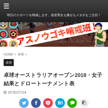
明日のスポーツを哨戒します。老若男女も痩せもメタボもご注目！
HOME
>
卓球
>
卓球
卓球オーストラリアオープン2018・女子
結果とドロートーナメント表
2018/07/24