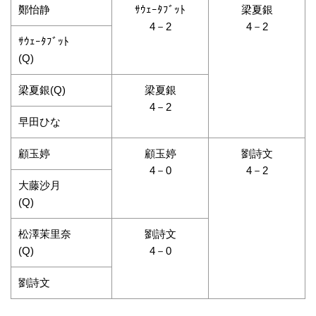
鄭怡静
ｻｳｪｰﾀﾌﾞｯﾄ
梁夏銀
4－2
4－2
ｻｳｪｰﾀﾌﾞｯﾄ
(Q)
梁夏銀(Q)
梁夏銀
4－2
早田ひな
顧玉婷
顧玉婷
劉詩文
4－0
4－2
大藤沙月
(Q)
松澤茉里奈
劉詩文
(Q)
4－0
劉詩文