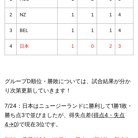
NZ
2
1
1
1
4
BEL
3
1
1
1
4
日本
4
1
0
2
3
グループD順位・勝敗については、試合結果が分か
り次第更新していきます！
7/24：日本はニュージーランドに勝利して1勝1敗・
勝ち点3で並びましたが、得失点差(
得点4・失点
4→
0
)で現在3位です。