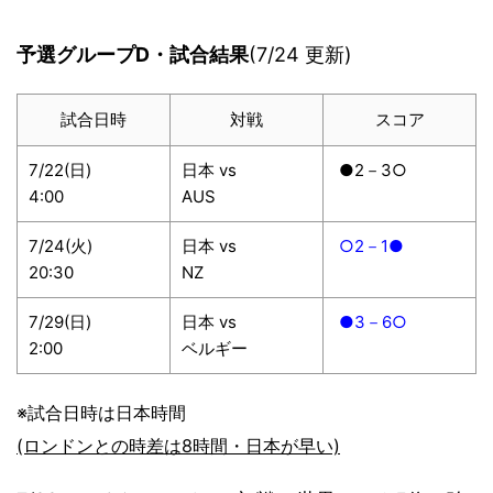
予選グループD・試合結果
(7/24 更新)
試合日時
対戦
スコア
7/22(日)
日本 vs
●2－3○
4:00
AUS
7/24(火)
日本 vs
○2－1●
20:30
NZ
7/29(日)
日本 vs
●3－6○
2:00
ベルギー
※試合日時は日本時間
(ロンドンとの時差は8時間・日本が早い)