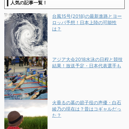
人気の記事一覧！
台風15号(2018)の最新進路とヨー
ロッパ予想！日本上陸の可能性
は？
アジア大会2018水泳の日程と競技
結果！放送予定・日本代表選手も
火垂るの墓の節子役の声優・白石
綾乃の現在は？昔はコギャルだっ
た？