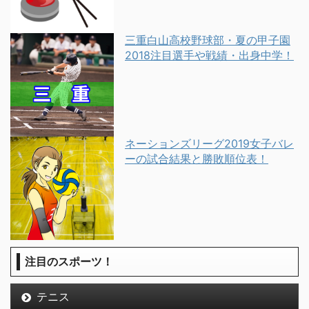
三重白山高校野球部・夏の甲子園
2018注目選手や戦績・出身中学！
ネーションズリーグ2019女子バレ
ーの試合結果と勝敗順位表！
注目のスポーツ！
テニス