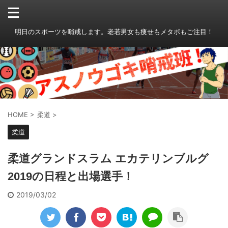
明日のスポーツを哨戒します。老若男女も痩せもメタボもご注目！
HOME
>
柔道
>
柔道
柔道グランドスラム エカテリンブルグ
2019の日程と出場選手！
2019/03/02