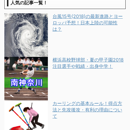
人気の記事一覧！
台風15号(2018)の最新進路とヨー
ロッパ予想！日本上陸の可能性
は？
横浜高校野球部・夏の甲子園2018
注目選手や戦績・出身中学！
カーリングの基本ルール！得点方
法と先攻後攻・有利の理由につい
て