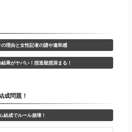
その理由と女性記者の謎や違和感
の結果がヤバい！捏造疑惑深まる！
結成問題！
ーム結成でルール崩壊！