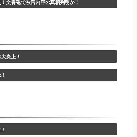
た！文春砲で被害内容の真相判明か！
の大炎上！
上！
上！