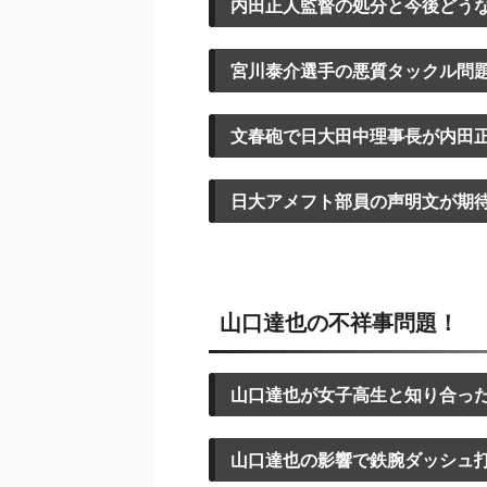
内田正人監督の処分と今後どう
宮川泰介選手の悪質タックル問
文春砲で日大田中理事長が内田
日大アメフト部員の声明文が期
山口達也の不祥事問題！
山口達也が女子高生と知り合っ
山口達也の影響で鉄腕ダッシュ打