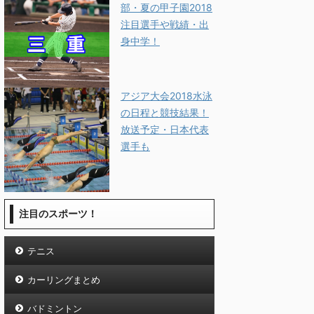
部・夏の甲子園2018
注目選手や戦績・出
身中学！
アジア大会2018水泳
の日程と競技結果！
放送予定・日本代表
選手も
注目のスポーツ！
テニス
カーリングまとめ
バドミントン