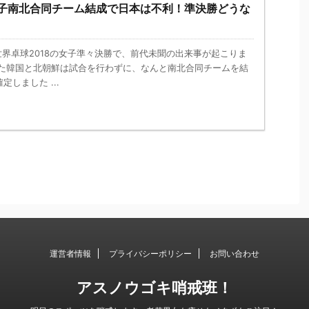
女子南北合同チーム結成で日本は不利！準決勝どうな
nk － 世界卓球2018の女子準々決勝で、前代未聞の出来事が起こりま
った韓国と北朝鮮は試合を行わずに、なんと南北合同チームを結
しました ...
運営者情報
プライバシーポリシー
お問い合わせ
アスノウゴキ哨戒班！