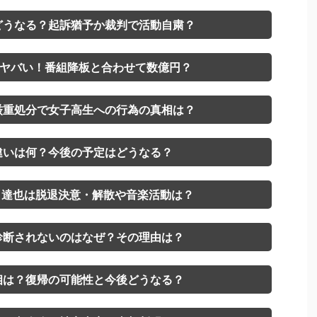
どうなる？起訴猶予か裁判で活動自粛？
はヤバい！番組降板と合わせて数億円？
厳重処分で女子高生への行為の真相は？
違いは何？今後の予定はどうなる？
山口達也は脱退決意・解散や音楽活動は？
診断されないのはなぜ？その理由は？
相は？復帰の可能性と今後どうなる？