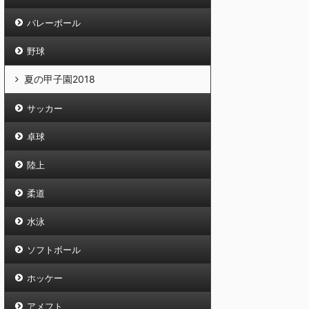
バレーボール
野球
夏の甲子園2018
サッカー
卓球
陸上
柔道
水泳
ソフトボール
ホッケー
アメフト