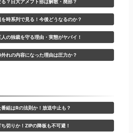
なる？日大アメフト部は解散・廃部？
題を時系列で見る！今後どうなるのか？
正人の独裁を守る理由・実態がヤバイ！
待外れの内容になった理由は圧力か？
た番組はRの法則か！放送中止も？
ち切りか！ZIPの降板も不可避！