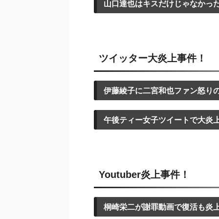
山口達也はキスだけじゃなかっ
ツイッター大炎上事件！
伊藤綾子に二宮和也ファン怒り
午後ティー女子ツイートで大炎
Youtuber炎上事件！
桐崎栄二が謝罪動画で復活も炎