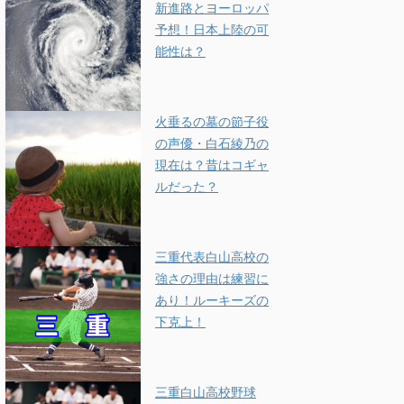
新進路とヨーロッパ
予想！日本上陸の可
能性は？
火垂るの墓の節子役
の声優・白石綾乃の
現在は？昔はコギャ
ルだった？
三重代表白山高校の
強さの理由は練習に
あり！ルーキーズの
下克上！
三重白山高校野球