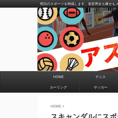
明日のスポーツを哨戒します。老若男女も痩せも
HOME
テニス
カーリング
サッカー
HOME
>
スキャンダルにスポ