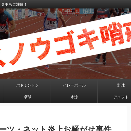
メタボもご注目！
バドミントン
バレーボール
野球
卓球
水泳
アメフト
ーツ・ネット炎上お騒がせ事件