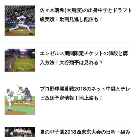
佐々木朗希(大船渡)の出身中学とドラフト
級実績！動画見逃し配信も！
エンゼルス期間限定チケットの値段と購
入方法！大谷翔平は見れる？
プロ野球開幕戦2018のネット中継とテレ
ビ放送予定情報！地上波も！
夏の甲子園2018西東京大会の日程・組み