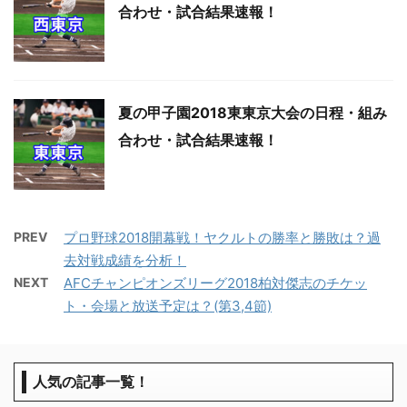
合わせ・試合結果速報！
夏の甲子園2018東東京大会の日程・組み
合わせ・試合結果速報！
PREV
プロ野球2018開幕戦！ヤクルトの勝率と勝敗は？過
去対戦成績を分析！
NEXT
AFCチャンピオンズリーグ2018柏対傑志のチケッ
ト・会場と放送予定は？(第3,4節)
人気の記事一覧！