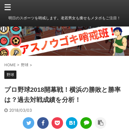
明日のスポーツを哨戒します。老若男女も痩せもメタボもご注目！
HOME
>
野球
>
野球
プロ野球2018開幕戦！横浜の勝敗と勝率
は？過去対戦成績を分析！
2018/03/03