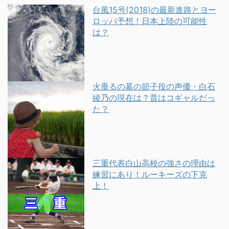
台風15号(2018)の最新進路とヨー
ロッパ予想！日本上陸の可能性
は？
火垂るの墓の節子役の声優・白石
綾乃の現在は？昔はコギャルだっ
た？
三重代表白山高校の強さの理由は
練習にあり！ルーキーズの下克
上！