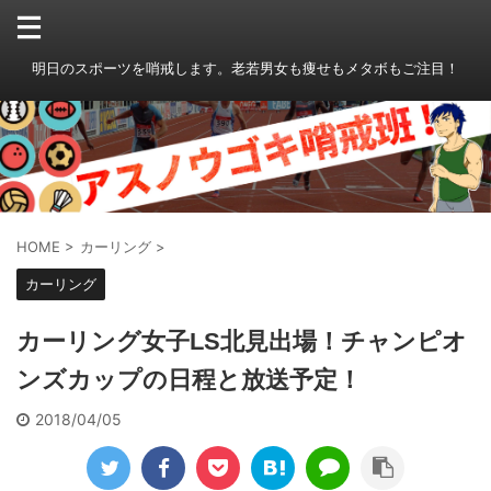
明日のスポーツを哨戒します。老若男女も痩せもメタボもご注目！
HOME
>
カーリング
>
カーリング
カーリング女子LS北見出場！チャンピオ
ンズカップの日程と放送予定！
2018/04/05