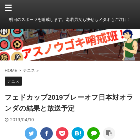
明日のスポーツを哨戒します。老若男女も痩せもメタボもご注目！
HOME
>
テニス
>
テニス
フェドカップ2019プレーオフ日本対オラ
ンダの結果と放送予定
2019/04/10