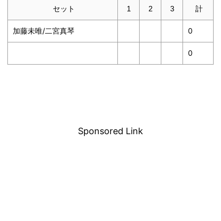
セット
1
2
3
計
加藤未唯/二宮真琴
0
0
－
Sponsored Link